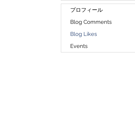
プロフィール
Blog Comments
Blog Likes
Events