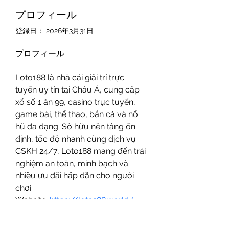
プロフィール
登録日： 2026年3月31日
プロフィール
Loto188 là nhà cái giải trí trực 
tuyến uy tín tại Châu Á, cung cấp 
xổ số 1 ăn 99, casino trực tuyến, 
game bài, thể thao, bắn cá và nổ 
hũ đa dạng. Sở hữu nền tảng ổn 
định, tốc độ nhanh cùng dịch vụ 
CSKH 24/7, Loto188 mang đến trải 
nghiệm an toàn, minh bạch và 
nhiều ưu đãi hấp dẫn cho người 
chơi.
Website: 
https://loto188.world/
Địa chỉ: Số 90 Nguyễn Thị Minh 
Khai, Phường 6, Quận 3, TP.HCM