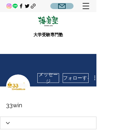
大学受験専門塾
メッセー
フォローする
ジ
33win