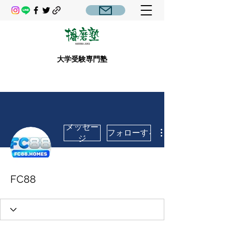
大学受験専門塾
メッセー
フォローする
ジ
FC88