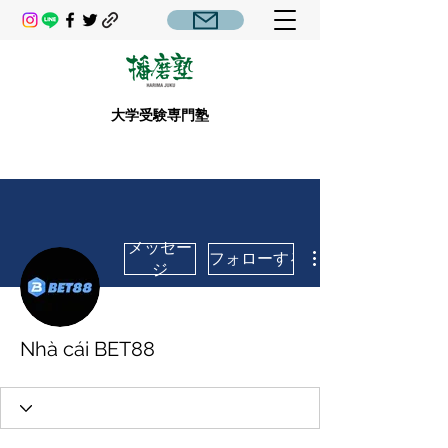
大学受験専門塾
メッセー
フォローする
ジ
Nhà cái BET88