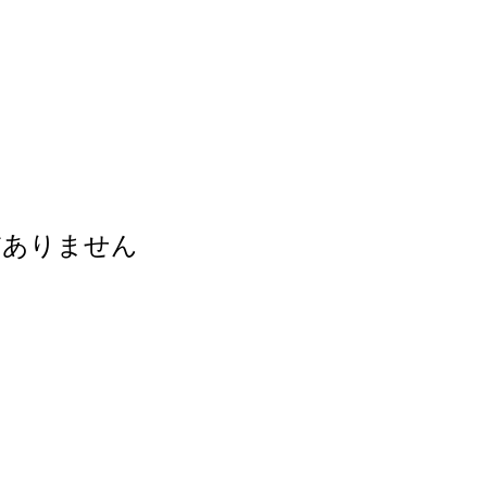
だありません