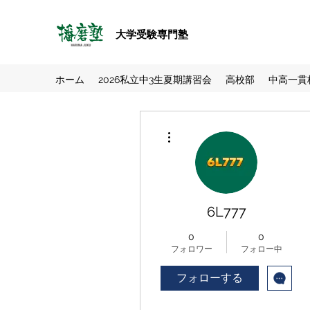
大学受験専門塾
ホーム
2026私立中3生夏期講習会
高校部
中高一貫
その他
6L777
0
0
フォロワー
フォロー中
フォローする