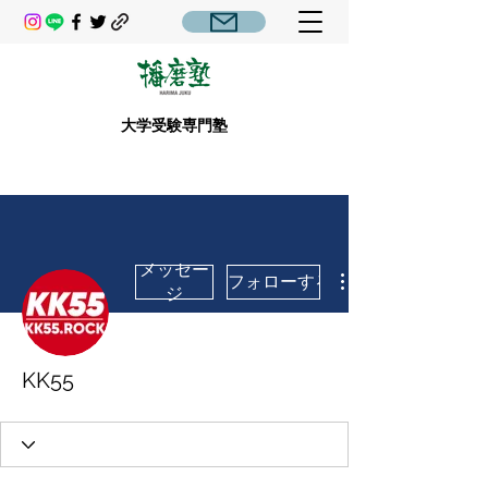
大学受験専門塾
メッセー
フォローする
ジ
KK55