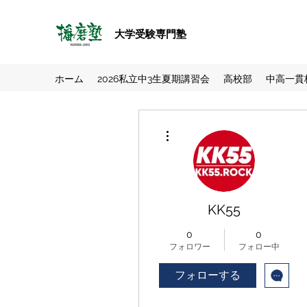
大学受験専門塾
ホーム
2026私立中3生夏期講習会
高校部
中高一貫
その他
KK55
0
0
フォロワー
フォロー中
フォローする