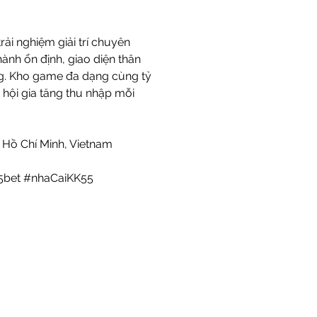
ải nghiệm giải trí chuyên 
ành ổn định, giao diện thân 
g. Kho game đa dạng cùng tỷ 
hội gia tăng thu nhập mỗi 
 Hồ Chí Minh, Vietnam
bet #nhaCaiKK55 