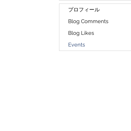
プロフィール
Blog Comments
Blog Likes
Events