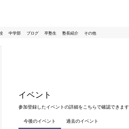
校
中学部
ブログ
卒塾生
塾長紹介
その他
イベント
参加登録したイベントの詳細をこちらで確認できます
今後のイベント
過去のイベント