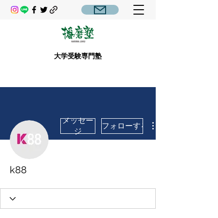
大学受験専門塾
メッセー
フォローする
ジ
k88