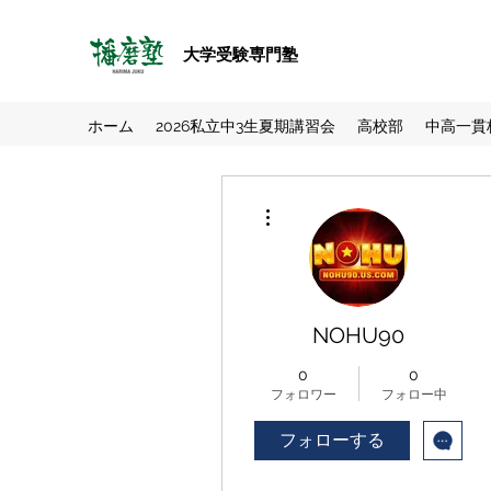
大学受験専門塾
ホーム
2026私立中3生夏期講習会
高校部
中高一貫
その他
NOHU90
0
0
フォロワー
フォロー中
フォローする