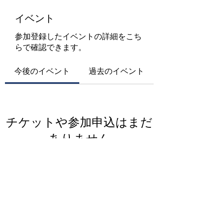
イベント
参加登録したイベントの詳細をこち
らで確認できます。
今後のイベント
過去のイベント
チケットや参加申込はまだ
ありません
イベントを見る