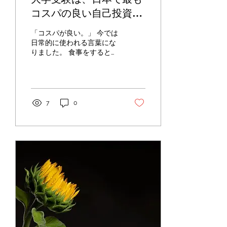
コスパの良い自己投資で
ある。
「コスパが良い。」 今では
日常的に使われる言葉にな
りました。 食事をするとき
も。 買い物をするときも。
旅行へ行くときも。 私たち
は無意識のうちに、「価格
に対してどれだけ価値があ
るか」を考えています。 で
7
0
きるだけ少ない時間で。 で
きるだけ少ないお金で。 で
きるだけ大きな成果を得た
い。 それは、ごく自然な考
え方です。 では、一つ質問
があります。 もしあなた
が、 「人生で最もコストパ
フォーマンスの高い投資は
何ですか。」 と聞かれた
ら、何と答えるでしょう
か。 株式投資でしょうか。
NISAでしょうか。 不動産
でしょうか。 あるいは起業