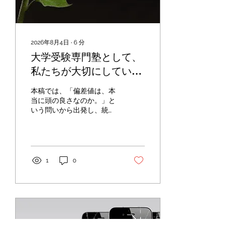
でしょうか。 どれも間違い
ではありません。 実際に、
それらによって人生を大き
く変えた人も数多くいま
2026年8月4日
∙
6
分
す。 しかし私は、 大学受
大学受験専門塾として、
験ほど費用対効果の高い自
己投資を知りません。 この
私たちが大切にしている
話をすると、 「でも、大学
こと―― 教育研究と教育
に行かなくても成功してい
本稿では、「偏差値は、本
る人はいますよね。」 と言
実践をつなぐ現場から
当に頭の良さなのか。」と
われることがあります。 も
いう問いから出発し、統計
――
ちろん、その通りです。 世
学、教育学、認知科学、教
の中には、大学へ進学しな
育心理学、そして国際的な
くても大きな成功を収めた
教育の視点を通して、「学
人がたくさんいます。 ...
力」と「教育」について考
えてきました。 本章では、
1
0
その議論を踏まえ、一つの
教育現場として、私たちが
日々の指導で大切にしてい
ることを述べたいと思いま
す。 ここからは、学術的な
知見を紹介する章ではあり
ません。 教育研究から得ら