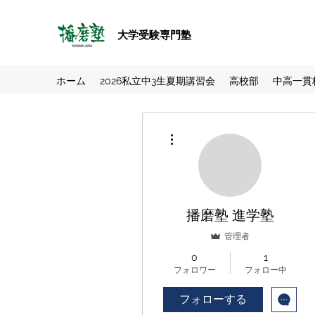
大学受験専門塾
ホーム
2026私立中3生夏期講習会
高校部
中高一貫
その他
播磨塾 進学塾
管理者
0
1
フォロワー
フォロー中
フォローする