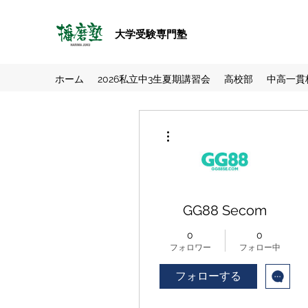
大学受験専門塾
ホーム
2026私立中3生夏期講習会
高校部
中高一貫
その他
GG88 Secom
0
0
フォロワー
フォロー中
フォローする