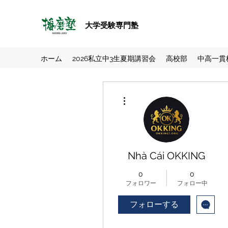
大学受験専門塾
ホーム
2026私立中3生夏期講習会
高校部
中高一貫
その他
Nhà Cái OKKING
0
0
フォロワー
フォロー中
フォローする