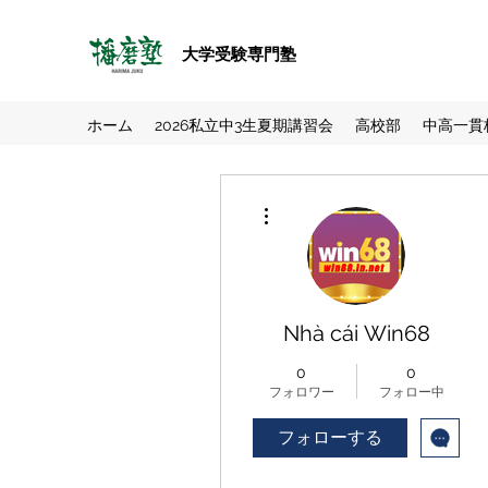
大学受験専門塾
ホーム
2026私立中3生夏期講習会
高校部
中高一貫
その他
Nhà cái Win68
0
0
フォロワー
フォロー中
フォローする