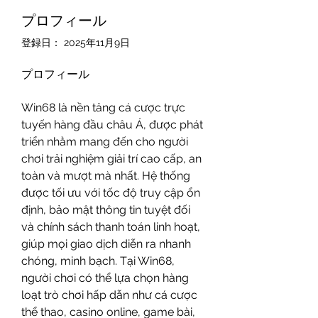
プロフィール
登録日： 2025年11月9日
プロフィール
Win68 là nền tảng cá cược trực 
tuyến hàng đầu châu Á, được phát 
triển nhằm mang đến cho người 
chơi trải nghiệm giải trí cao cấp, an 
toàn và mượt mà nhất. Hệ thống 
được tối ưu với tốc độ truy cập ổn 
định, bảo mật thông tin tuyệt đối 
và chính sách thanh toán linh hoạt, 
giúp mọi giao dịch diễn ra nhanh 
chóng, minh bạch. Tại Win68, 
người chơi có thể lựa chọn hàng 
loạt trò chơi hấp dẫn như cá cược 
thể thao, casino online, game bài, 