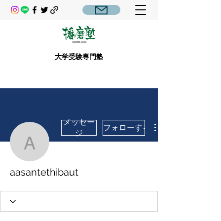
大学受験専門塾
メッセー
フォローする
ジ
aasantethibaut
aasantethibaut