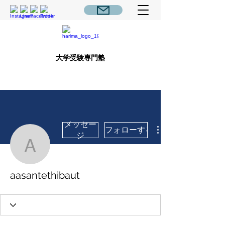
大学受験専門塾
メッセー
フォローする
ジ
aasantethibaut
aasantethibaut