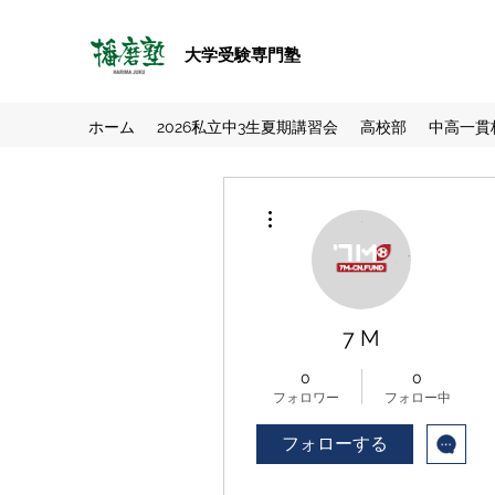
大学受験専門塾
ホーム
2026私立中3生夏期講習会
高校部
中高一貫
その他
7 M
0
0
フォロワー
フォロー中
フォローする