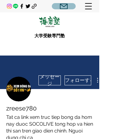
大学受験専門塾
メッセー
フォローする
ジ
zreese780
Tat ca link xem truc tiep bong da hom
nay duoc SOCOLIVE tong hop va hien
thi san tren giao dien chinh. Nguoi
dung chi ca