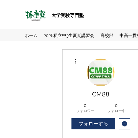
大学受験専門塾
ホーム
2026私立中3生夏期講習会
高校部
中高一貫
その他
CM88
0
0
フォロワー
フォロー中
フォローする