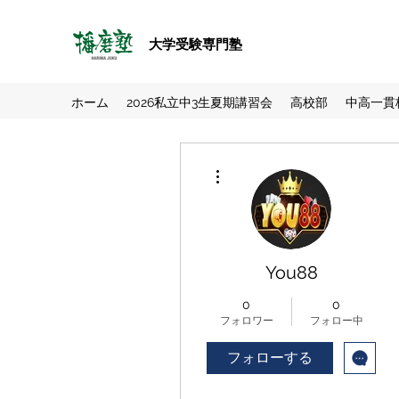
大学受験専門塾
ホーム
2026私立中3生夏期講習会
高校部
中高一貫
その他
You88
0
0
フォロワー
フォロー中
フォローする