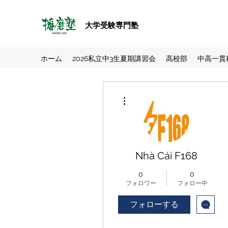
大学受験専門塾
ホーム
2026私立中3生夏期講習会
高校部
中高一貫
その他
Nhà Cái F168
0
0
フォロワー
フォロー中
フォローする