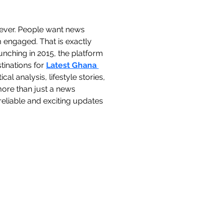
n ever. People want news 
m engaged. That is exactly 
ching in 2015, the platform 
inations for 
Latest Ghana 
al analysis, lifestyle stories, 
ore than just a news 
reliable and exciting updates 