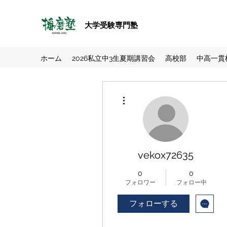
大学受験専門塾
ホーム
2026私立中3生夏期講習会
高校部
中高一貫
その他
vekox72635
0
0
フォロワー
フォロー中
フォローする