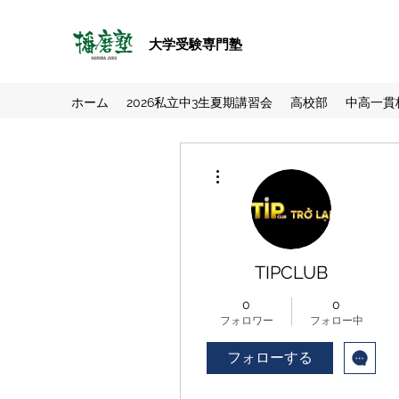
大学受験専門塾
ホーム
2026私立中3生夏期講習会
高校部
中高一貫
その他
TIPCLUB
0
0
フォロワー
フォロー中
フォローする