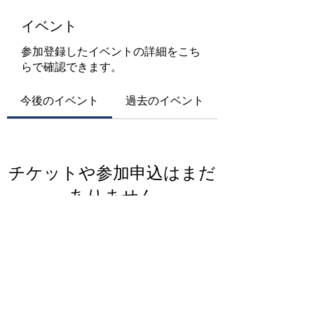
イベント
参加登録したイベントの詳細をこち
らで確認できます。
今後のイベント
過去のイベント
チケットや参加申込はまだ
ありません
イベントを見る