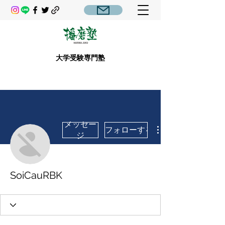
大学受験専門塾
メッセー
フォローする
ジ
SoiCauRBK