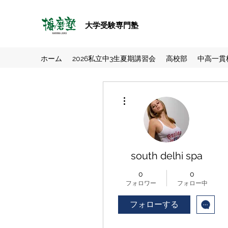
大学受験専門塾
ホーム
2026私立中3生夏期講習会
高校部
中高一貫
その他
south delhi spa
0
0
フォロワー
フォロー中
フォローする