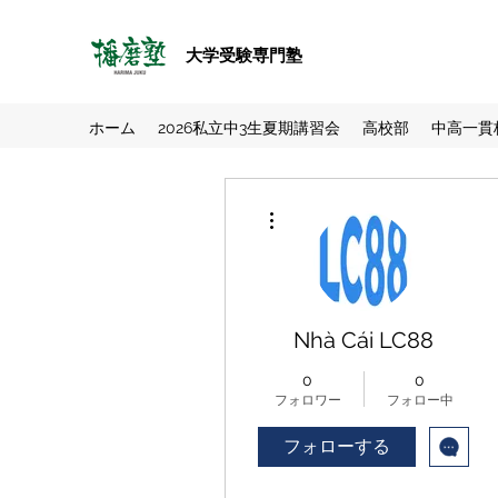
大学受験専門塾
ホーム
2026私立中3生夏期講習会
高校部
中高一貫
その他
Nhà Cái LC88
0
0
フォロワー
フォロー中
フォローする