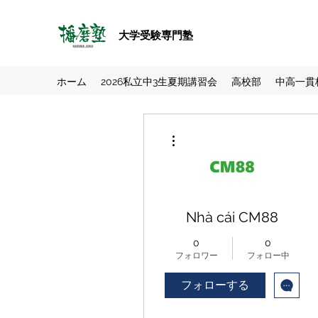
大学受験専門塾
ホーム
2026私立中3生夏期講習会
高校部
中高一貫
その他
Nhà cái CM88
0
0
フォロワー
フォロー中
フォローする