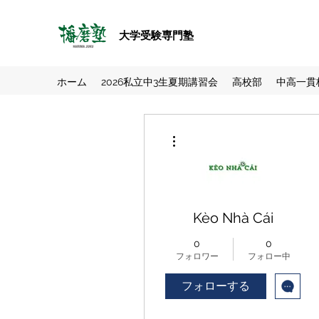
大学受験専門塾
ホーム
2026私立中3生夏期講習会
高校部
中高一貫
その他
Kèo Nhà Cái
0
0
フォロワー
フォロー中
フォローする