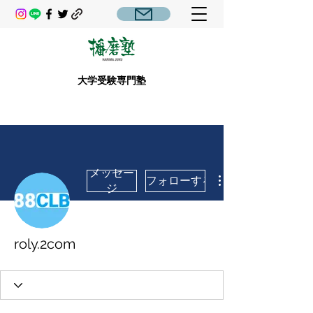
大学受験専門塾
メッセー
フォローする
ジ
roly.2com