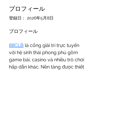
プロフィール
登録日： 2026年5月8日
プロフィール
88CLB
 là cổng giải trí trực tuyến 
với hệ sinh thái phong phú gồm 
game bài, casino và nhiều trò chơi 
hấp dẫn khác. Nền tảng được thiết 
kế tối ưu về tốc độ, giao diện thân 
thiện và khả năng tương thích đa 
thiết bị, mang lại trải nghiệm ổn 
định cho người chơi.
079-227-3191