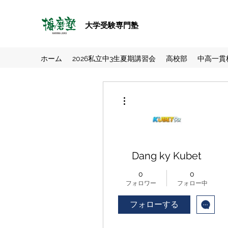
大学受験専門塾
ホーム
2026私立中3生夏期講習会
高校部
中高一貫
その他
Dang ky Kubet
0
0
フォロワー
フォロー中
フォローする