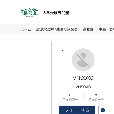
大学受験専門塾
ホーム
2026私立中3生夏期講習会
高校部
中高一貫
その他
VNSOXO
VNSOXO
0
0
フォロワー
フォロー中
フォローする