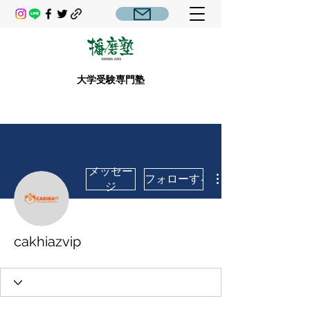
大学受験専門塾
メッセー
フォローする
ジ
cakhiazvip