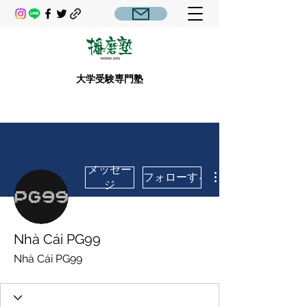
大学受験専門塾
メッセー
フォローする
ジ
Nhà Cái PG99
Nhà Cái PG99