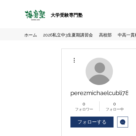
大学受験専門塾
ホーム
2026私立中3生夏期講習会
高校部
中高一貫
その他
perezmichaelcubli7877
0
0
フォロワー
フォロー中
フォローする