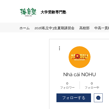
大学受験専門塾
ホーム
2026私立中3生夏期講習会
高校部
中高一貫
その他
Nhà cái NOHU
0
0
フォロワー
フォロー中
フォローする