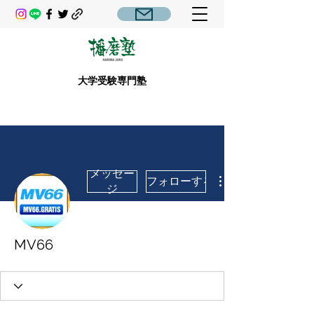
大学受験専門塾
メッセー
フォローする
ジ
MV66