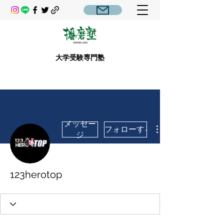
大学受験専門塾
メッセー
フォローする
ジ
123herotop