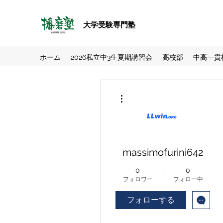
大学受験専門塾
ホーム
2026私立中3生夏期講習会
高校部
中高一貫
その他
massimofurini642
0
0
フォロワー
フォロー中
フォローする