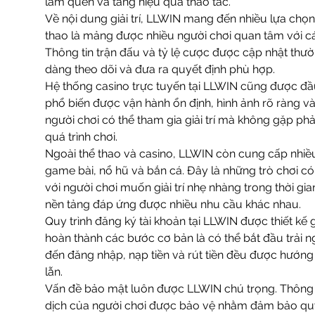
làm quen và tăng hiệu quả thao tác.
Về nội dung giải trí, LLWIN mang đến nhiều lựa chọn
thao là mảng được nhiều người chơi quan tâm với cá
Thông tin trận đấu và tỷ lệ cược được cập nhật thườ
dàng theo dõi và đưa ra quyết định phù hợp.
Hệ thống casino trực tuyến tại LLWIN cũng được đầu 
phổ biến được vận hành ổn định, hình ảnh rõ ràng v
người chơi có thể tham gia giải trí mà không gặp phải
quá trình chơi.
Ngoài thể thao và casino, LLWIN còn cung cấp nhiều t
game bài, nổ hũ và bắn cá. Đây là những trò chơi có
với người chơi muốn giải trí nhẹ nhàng trong thời gi
nền tảng đáp ứng được nhiều nhu cầu khác nhau.
Quy trình đăng ký tài khoản tại LLWIN được thiết kế 
hoàn thành các bước cơ bản là có thể bắt đầu trải n
đến đăng nhập, nạp tiền và rút tiền đều được hướng
lẫn.
Vấn đề bảo mật luôn được LLWIN chú trọng. Thông ti
dịch của người chơi được bảo vệ nhằm đảm bảo quyề