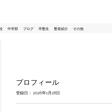
校
中学部
ブログ
卒塾生
塾長紹介
その他
プロフィール
登録日： 2026年1月28日