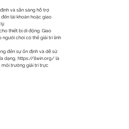
ịnh và sẵn sàng hỗ trợ 
 đến tài khoản hoặc giao 
lý.
ho thiết bị di động. Giao 
gười chơi có thể giải trí linh 
ng đến sự ổn định và dễ sử 
dạng, https://llwin.org/ là 
ôi trường giải trí trực 