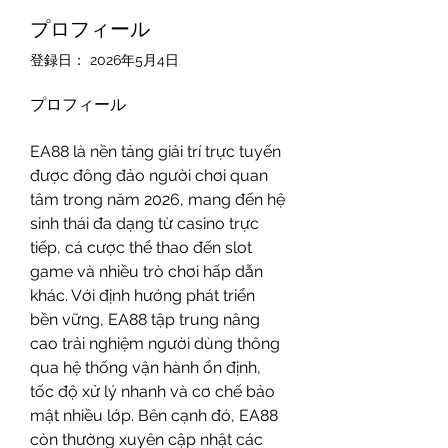
プロフィール
登録日： 2026年5月4日
プロフィール
EA88 là nền tảng giải trí trực tuyến 
được đông đảo người chơi quan 
tâm trong năm 2026, mang đến hệ 
sinh thái đa dạng từ casino trực 
tiếp, cá cược thể thao đến slot 
game và nhiều trò chơi hấp dẫn 
khác. Với định hướng phát triển 
bền vững, EA88 tập trung nâng 
cao trải nghiệm người dùng thông 
qua hệ thống vận hành ổn định, 
tốc độ xử lý nhanh và cơ chế bảo 
mật nhiều lớp. Bên cạnh đó, EA88 
còn thường xuyên cập nhật các 