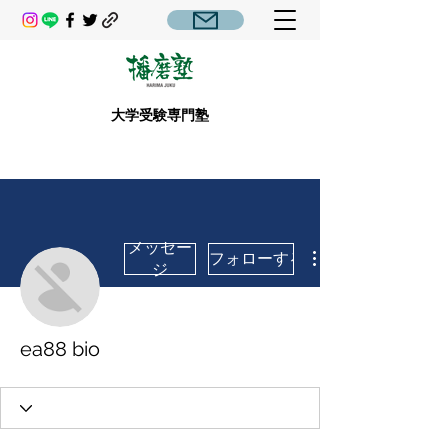
大学受験専門塾
メッセー
フォローする
ジ
ea88 bio