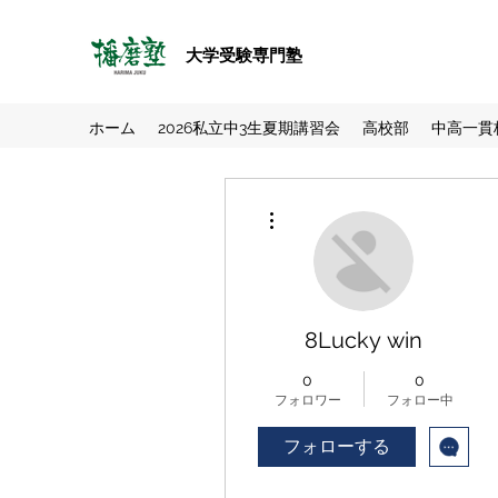
大学受験専門塾
ホーム
2026私立中3生夏期講習会
高校部
中高一貫
その他
8Lucky win
0
0
フォロワー
フォロー中
フォローする