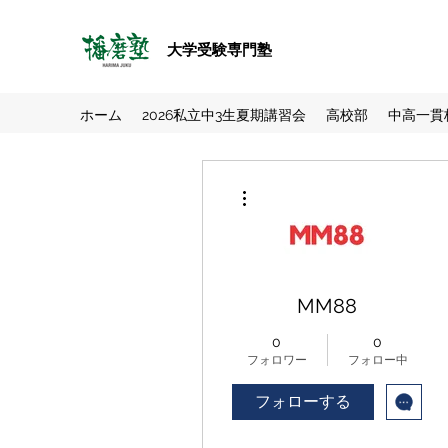
大学受験専門塾
ホーム
2026私立中3生夏期講習会
高校部
中高一貫
その他
MM88
0
0
フォロワー
フォロー中
フォローする