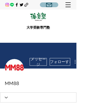
大学受験専門塾
メッセー
フォローする
ジ
MM88