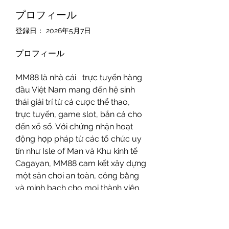
プロフィール
登録日： 2026年5月7日
プロフィール
MM88 là nhà cái   trực tuyến hàng 
đầu Việt Nam mang đến hệ sinh 
thái giải trí từ cá cược thể thao,  
trực tuyến, game slot, bắn cá cho 
đến xổ số. Với chứng nhận hoạt 
động hợp pháp từ các tổ chức uy 
tín như Isle of Man và Khu kinh tế 
Cagayan, MM88 cam kết xây dựng 
một sân chơi an toàn, công bằng 
và minh bạch cho mọi thành viên. 
Website: 
https://m88zo.com/
Phone:  0352939453
Địa chỉ:  40/57 Số 41, Tân Quy, 