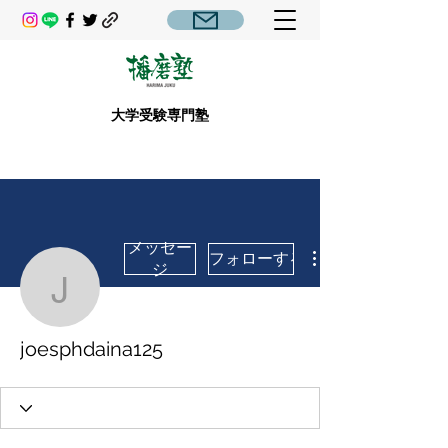
大学受験専門塾
メッセー
フォローする
ジ
joesphdaina125
joesphdaina125