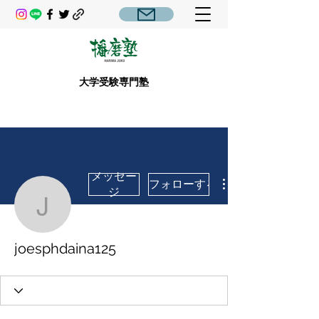
大学受験専門塾
メッセー
フォローする
ジ
joesphdaina125
joesphdaina125